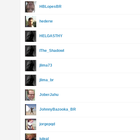
HBLopesBR
hederw
HELGASTHY
IThe_ShadowI
jlima73
jlima_br
JoberJahu
JohnnyBazooka_BR
jorgepqd
juleal