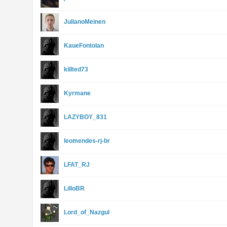
JulianoMeinen
KaueFontolan
killted73
Kyrmane
LAZYBOY_831
leomendes-rj-br
LFAT_RJ
LilloBR
Lord_of_Nazgul