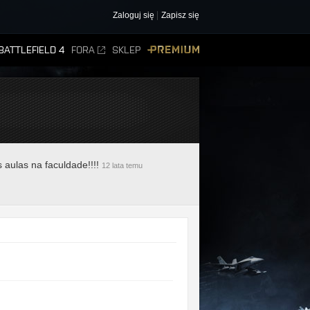
Zaloguj się
Zapisz się
BATTLEFIELD 4
FORA
SKLEP
PREMIUM
aulas na faculdade!!!!
12 lata temu