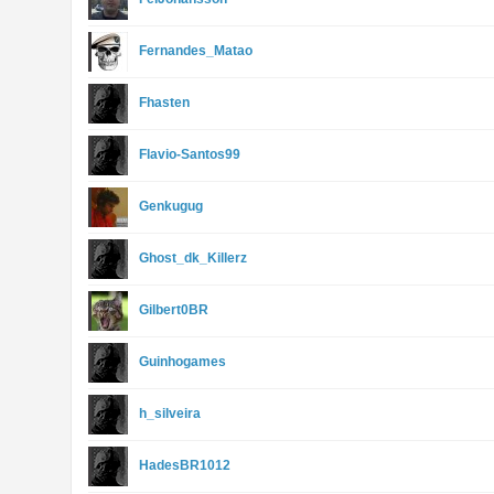
Fernandes_Matao
Fhasten
Flavio-Santos99
Genkugug
Ghost_dk_Killerz
Gilbert0BR
Guinhogames
h_silveira
HadesBR1012