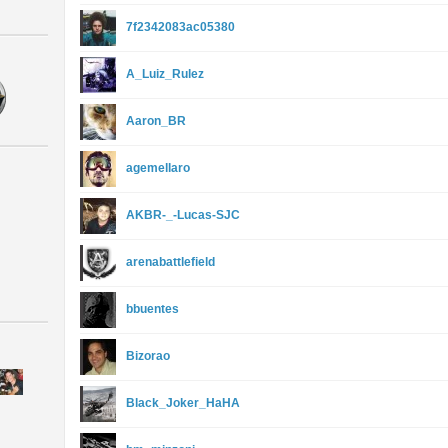
7f2342083ac05380
A_Luiz_Rulez
Aaron_BR
agemellaro
AKBR-_-Lucas-SJC
arenabattlefield
bbuentes
Bizorao
Black_Joker_HaHA