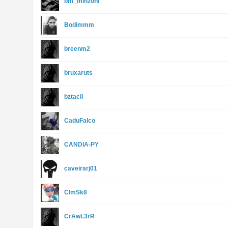
bm_minzoni
Bodimmm
breenm2
bruxaruts
bztacil
CaduFalco
CANDIA-PY
caveirarj01
ClmSk8
CrAwL3rR