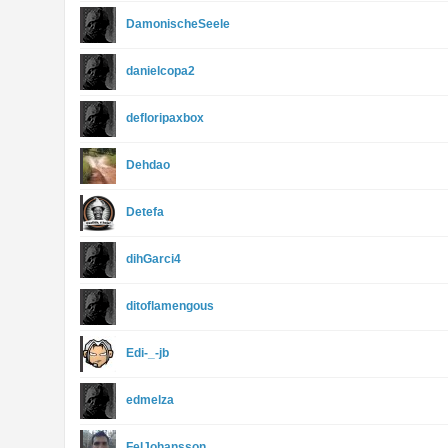
DamonischeSeele
danielcopa2
defloripaxbox
Dehdao
Detefa
dihGarci4
ditoflamengous
Edi-_-jb
edmelza
FelJohansson