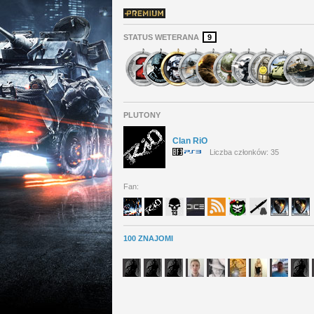
STATUS WETERANA
9
PLUTONY
Clan RiO
Liczba członków: 35
Fan:
100 ZNAJOMI