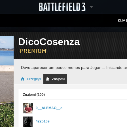
KUP 
W
RANKINGI
DicoCosenza
Devo aparecer um pouco menos para Jogar ... Iniciando as 
Przegląd
Znajomi
Znajomi (
100
)
0__ALEMAO__o
4225109