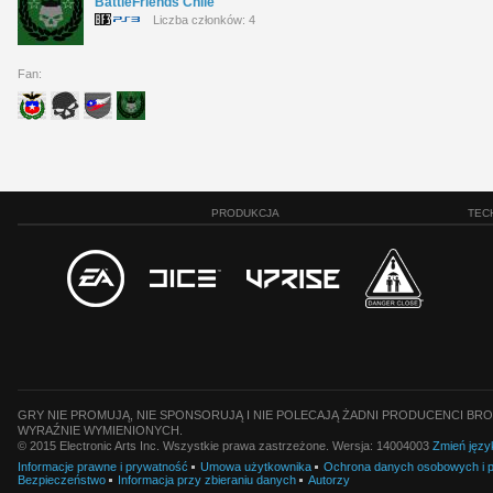
BattleFriends Chile
Liczba członków: 4
Fan:
PRODUKCJA
TEC
GRY NIE PROMUJĄ, NIE SPONSORUJĄ I NIE POLECAJĄ ŻADNI PRODUCENCI BRO
WYRAŹNIE WYMIENIONYCH.
© 2015 Electronic Arts Inc. Wszystkie prawa zastrzeżone. Wersja: 14004003
Zmień języ
Informacje prawne i prywatność
Umowa użytkownika
Ochrona danych osobowych i pl
Bezpieczeństwo
Informacja przy zbieraniu danych
Autorzy