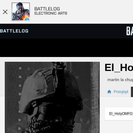
BATTLELOG
ELECTRONIC ARTS
PRZEGLĄDARKA SERWERÓW
RANKIN
El_Ho
GRY
martin la chu
Przegląd
El_HolyOMFGTr