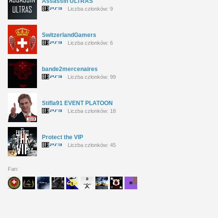
Assassin ULTRAS
Liczba członków: 9
SwitzerlandGamers
Liczba członków: 6
bande2mercenaires
Liczba członków: 99
Stifla91 EVENT PLATOON
Liczba członków: 18
Protect the VIP
Liczba członków: 45
Fan: