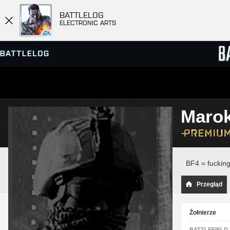
BATTLELOG
ELECTRONIC ARTS
PRZEGLĄDARKA SERWERÓW
RANKIN
Maro
GRY
BF4 = fucking
Przegląd
Żołnierze
BATTLEFIELD 