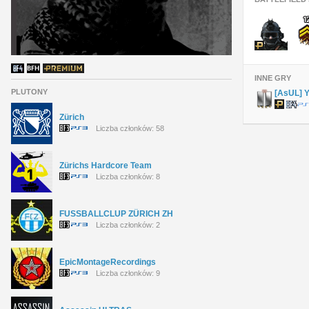
INNE GRY
PLUTONY
[AsUL] 
Zürich
Liczba członków: 58
Zürichs Hardcore Team
Liczba członków: 8
FUSSBALLCLUP ZÜRICH ZH
Liczba członków: 2
EpicMontageRecordings
Liczba członków: 9