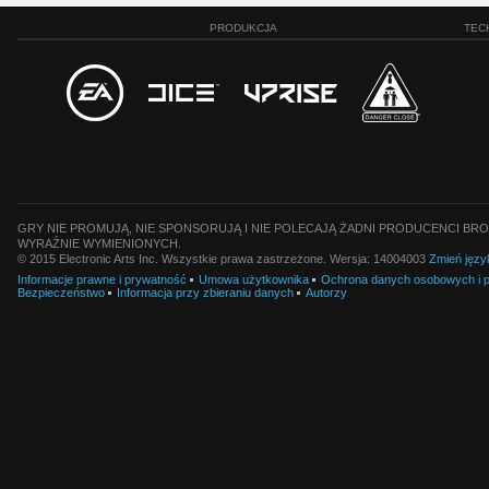
PRODUKCJA
TEC
GRY NIE PROMUJĄ, NIE SPONSORUJĄ I NIE POLECAJĄ ŻADNI PRODUCENCI BRO
WYRAŹNIE WYMIENIONYCH.
© 2015 Electronic Arts Inc. Wszystkie prawa zastrzeżone. Wersja: 14004003
Zmień języ
Informacje prawne i prywatność
Umowa użytkownika
Ochrona danych osobowych i pl
Bezpieczeństwo
Informacja przy zbieraniu danych
Autorzy