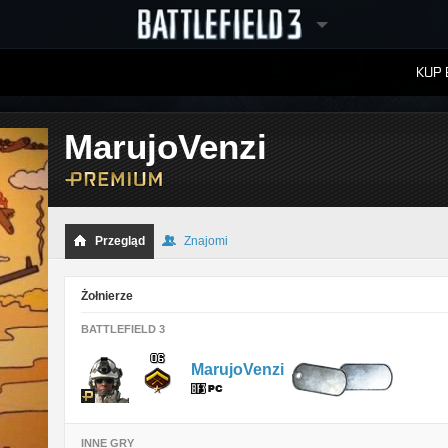
KUP 
W
RANKINGI
MarujoVenzi
Przegląd
Znajomi
Żołnierze
BATTLEFIELD 3
MarujoVenzi
INNE GRY