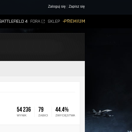
Zaloguj się
Zapisz się
BATTLEFIELD 4
FORA
SKLEP
PREMIUM
54 236
79
44.4%
WYNIK
ZABICI
ZWYCIĘSTWA