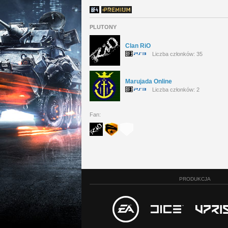
PLUTONY
Clan RiO
Liczba członków: 35
Marujada Online
Liczba członków: 2
Fan:
PRODUKCJA