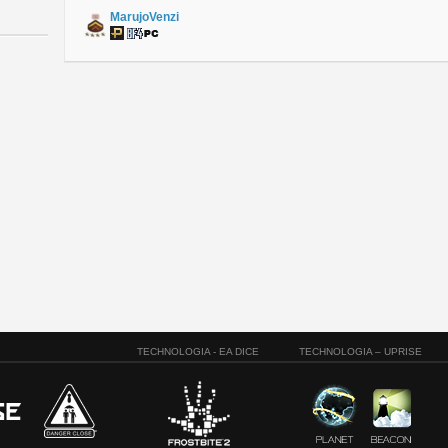
MarujoVenzi
TECHNOLOGIA - EA DICE
TECHNOLOGIA – UPRISE