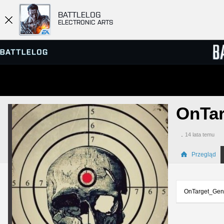
BATTLELOG
ELECTRONIC ARTS
PRZEGLĄDARKA SERWERÓW
RANKIN
OnTa
GRY
.
14 lata temu
Przegląd
OnTarget_Genk