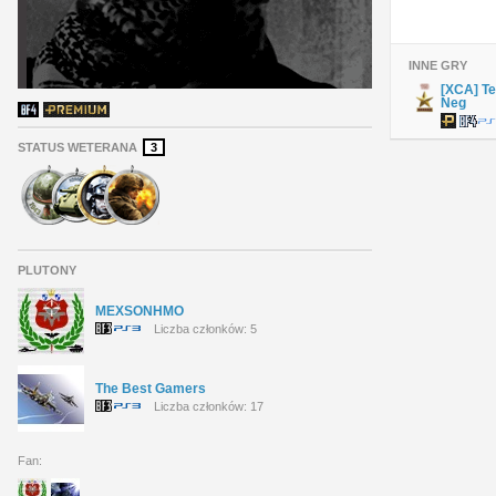
INNE GRY
[XCA] Te
Neg
STATUS WETERANA
3
PLUTONY
MEXSONHMO
Liczba członków: 5
The Best Gamers
Liczba członków: 17
Fan: