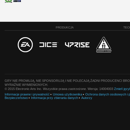
PRODUKCJA
TEC
GRY NIE PROMUJĄ, NIE SPONSORUJĄ I NIE POLECAJĄ ŻADNI PRODUCENCI BRO
WYRAŹNIE WYMIENIONYCH.
© 2015 Electronic Arts Inc. Wszystkie prawa zastrzeżone. Wersja: 14004003
Zmień języ
Informacje prawne i prywatność
Umowa użytkownika
Ochrona danych osobowych i pl
Bezpieczeństwo
Informacja przy zbieraniu danych
Autorzy