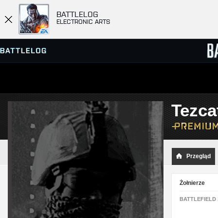
BATTLELOG
ELECTRONIC ARTS
PRZEGLĄDARKA SERWERÓW
RANKIN
Tezca
GRY
Przegląd
Żołnierze
BATTLEFIELD 