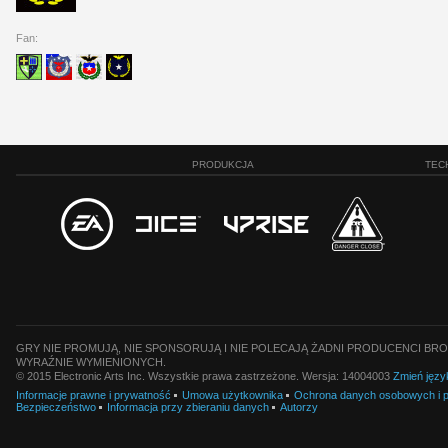
Fan:
PRODUKCJA
TEC
GRY NIE PROMUJĄ, NIE SPONSORUJĄ I NIE POLECAJĄ ŻADNI PRODUCENCI BRO
WYRAŹNIE WYMIENIONYCH.
© 2015 Electronic Arts Inc. Wszystkie prawa zastrzeżone. Wersja: 14004003
Zmień języ
Informacje prawne i prywatność
Umowa użytkownika
Ochrona danych osobowych i pl
Bezpieczeństwo
Informacja przy zbieraniu danych
Autorzy