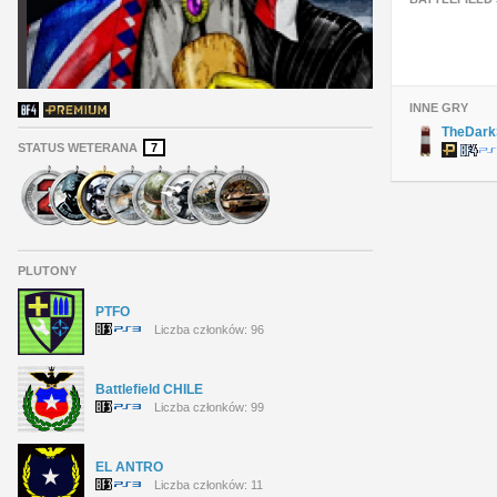
INNE GRY
TheDark
STATUS WETERANA
7
PLUTONY
PTFO
Liczba członków: 96
Battlefield CHILE
Liczba członków: 99
EL ANTRO
Liczba członków: 11