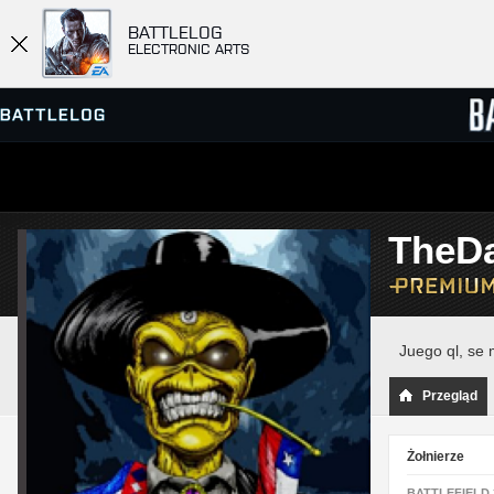
BATTLELOG
ELECTRONIC ARTS
PRZEGLĄDARKA SERWERÓW
RANKIN
TheDa
GRY
Juego ql, se 
Przegląd
Żołnierze
BATTLEFIELD 