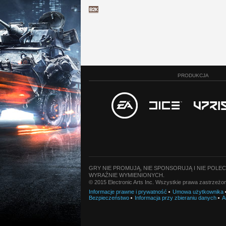
PRODUKCJA
GRY NIE PROMUJĄ, NIE SPONSORUJĄ I NIE POLE
WYRAŹNIE WYMIENIONYCH.
© 2015 Electronic Arts Inc. Wszystkie prawa zastrzeż
Informacje prawne i prywatność
Umowa użytkownika
Bezpieczeństwo
Informacja przy zbieraniu danych
A