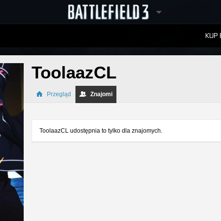
KUP 
W
RANKINGI
ToolaazCL
Przegląd
Znajomi
ToolaazCL udostępnia to tylko dla znajomych.