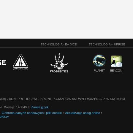
TECHNOLOGIA - EA DICE
TECHNOLOGIA – UPRISE
CAJĄ ŻADNI PRODUCENCI BRONI, POJAZDÓW ANI WYPOSAŻENIA, Z WYJĄTKIEM
one. Wersja: 14004003
Zmień język
|
Ochrona danych osobowych i pliki cookie
Aktualizacje usług online
utorzy