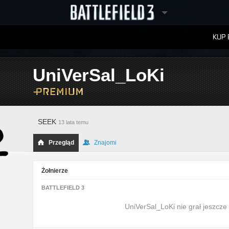
KUP 
W
RANKINGI
UniVerSal_LoKi
SEEK
13 lata temu
Przegląd
Znajomi
Żołnierze
BATTLEFIELD 3
UniVerSal_LoKi nie grał jeszcze w