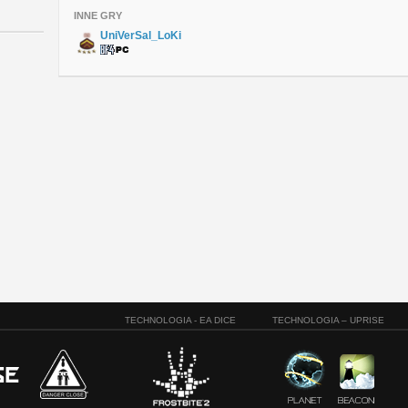
INNE GRY
UniVerSal_LoKi
TECHNOLOGIA - EA DICE
TECHNOLOGIA – UPRISE