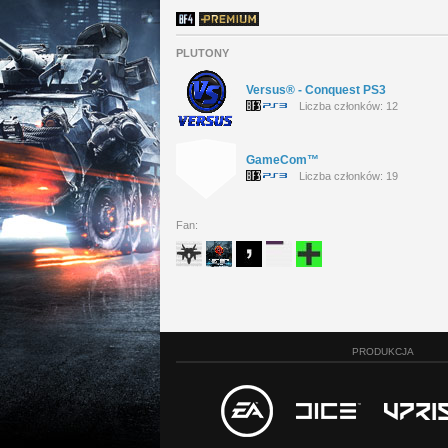
PLUTONY
Versus® - Conquest PS3
Liczba członków: 12
GameCom™
Liczba członków: 19
Fan:
PRODUKCJA