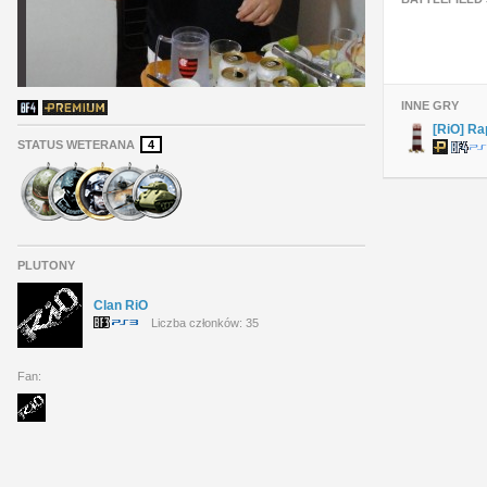
INNE GRY
[RiO] R
STATUS WETERANA
4
PLUTONY
Clan RiO
Liczba członków: 35
Fan: