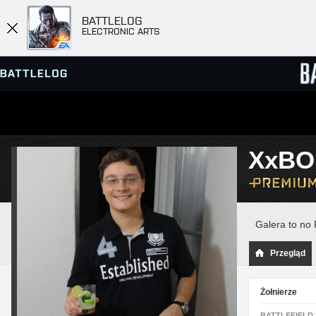
BATTLELOG
ELECTRONIC ARTS
PRZEGLĄDARKA SERWERÓW
RANKIN
XxBO
GRY
Galera to no P
Przegląd
Żołnierze
BATTLEFIELD 