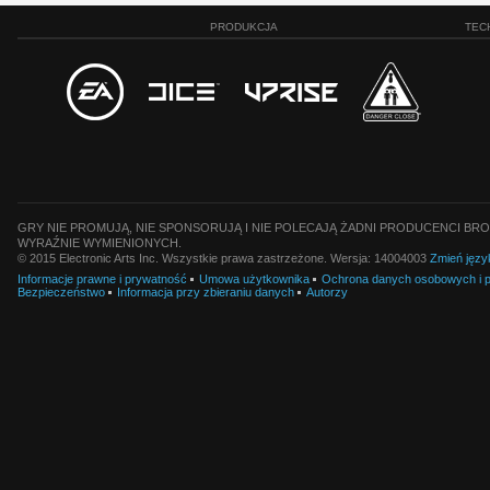
PRODUKCJA
TEC
GRY NIE PROMUJĄ, NIE SPONSORUJĄ I NIE POLECAJĄ ŻADNI PRODUCENCI BRO
WYRAŹNIE WYMIENIONYCH.
© 2015 Electronic Arts Inc. Wszystkie prawa zastrzeżone. Wersja: 14004003
Zmień języ
Informacje prawne i prywatność
Umowa użytkownika
Ochrona danych osobowych i pl
Bezpieczeństwo
Informacja przy zbieraniu danych
Autorzy