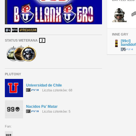
INNE GRY
STATUS WETERANA
2
[99cl]
bandido
PLUTONY
Universidad de Chile
Liczba członków: 68
Nacidos Pa' Matar
Liczba członków: 5
Fan: