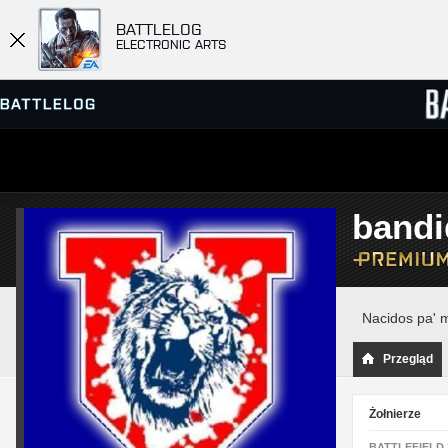
BATTLELOG
ELECTRONIC ARTS
PRZEGLĄDARKA SERWERÓW
RANKIN
bandi
GRY
Nacidos pa' 
Przegląd
Żołnierze
BATTLEFIELD 