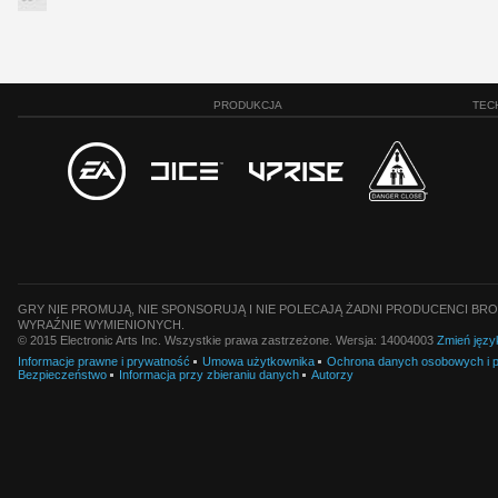
PRODUKCJA
TEC
GRY NIE PROMUJĄ, NIE SPONSORUJĄ I NIE POLECAJĄ ŻADNI PRODUCENCI BRO
WYRAŹNIE WYMIENIONYCH.
© 2015 Electronic Arts Inc. Wszystkie prawa zastrzeżone. Wersja: 14004003
Zmień języ
Informacje prawne i prywatność
Umowa użytkownika
Ochrona danych osobowych i pl
Bezpieczeństwo
Informacja przy zbieraniu danych
Autorzy