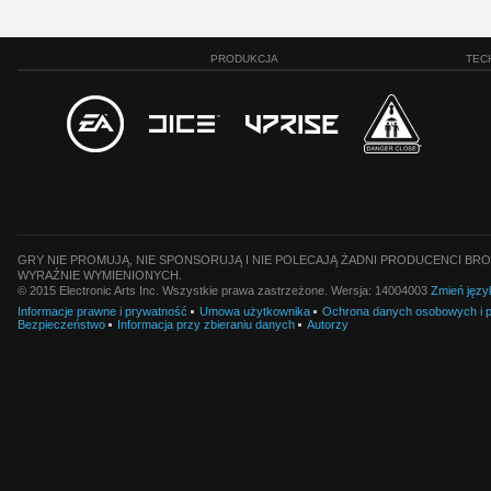
PRODUKCJA
TEC
GRY NIE PROMUJĄ, NIE SPONSORUJĄ I NIE POLECAJĄ ŻADNI PRODUCENCI BRO
WYRAŹNIE WYMIENIONYCH.
© 2015 Electronic Arts Inc. Wszystkie prawa zastrzeżone. Wersja: 14004003
Zmień języ
Informacje prawne i prywatność
Umowa użytkownika
Ochrona danych osobowych i pl
Bezpieczeństwo
Informacja przy zbieraniu danych
Autorzy