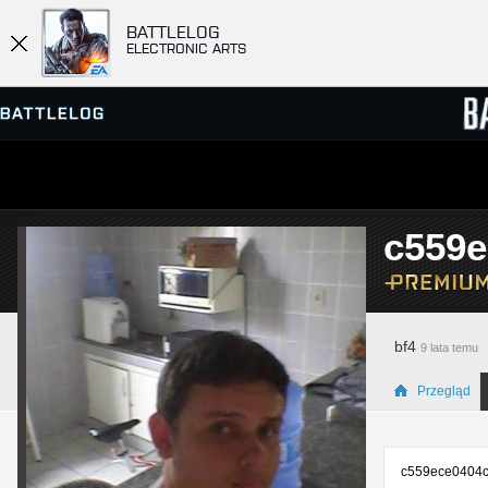
BATTLELOG
ELECTRONIC ARTS
PRZEGLĄDARKA SERWERÓW
RANKIN
c559e
GRY
bf4
9 lata temu
Przegląd
c559ece0404c5