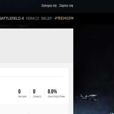
Zaloguj się
Zapisz się
BATTLEFIELD 4
FORA
SKLEP
PREMIUM
0
0
0.0%
WYNIK
ZABICI
ZWYCIĘSTWA