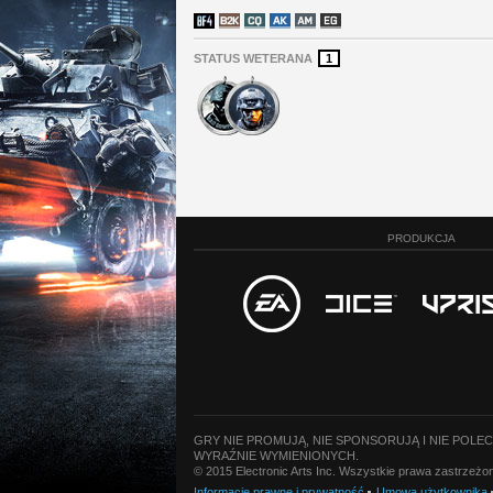
STATUS WETERANA
1
PRODUKCJA
GRY NIE PROMUJĄ, NIE SPONSORUJĄ I NIE POLE
WYRAŹNIE WYMIENIONYCH.
© 2015 Electronic Arts Inc. Wszystkie prawa zastrzeż
Informacje prawne i prywatność
Umowa użytkownika