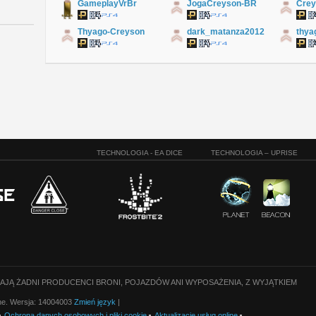
GameplayVrBr
JogaCreyson-BR
Thyago-Creyson
dark_matanza2012
thya
TECHNOLOGIA - EA DICE
TECHNOLOGIA – UPRISE
CAJĄ ŻADNI PRODUCENCI BRONI, POJAZDÓW ANI WYPOSAŻENIA, Z WYJĄTKIEM
one. Wersja: 14004003
Zmień język
|
Ochrona danych osobowych i pliki cookie
Aktualizacje usług online