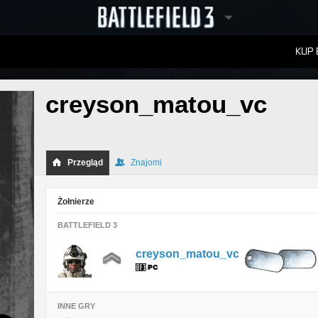
KUP 
W
RANKINGI
creyson_matou_vc
Przegląd
Znajomi
Żołnierze
BATTLEFIELD 3
creyson_matou_vc
INNE GRY