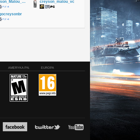
Creyson_Matou_VC
creyson_matou_vc
gocreysonbr
AMERYKA PN.
EUROPA