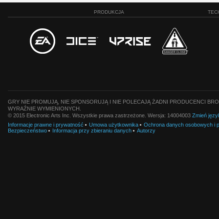
PRODUKCJA
TEC
GRY NIE PROMUJĄ, NIE SPONSORUJĄ I NIE POLECAJĄ ŻADNI PRODUCENCI BRO
WYRAŹNIE WYMIENIONYCH.
© 2015 Electronic Arts Inc. Wszystkie prawa zastrzeżone. Wersja: 14004003
Zmień języ
Informacje prawne i prywatność
Umowa użytkownika
Ochrona danych osobowych i pl
Bezpieczeństwo
Informacja przy zbieraniu danych
Autorzy