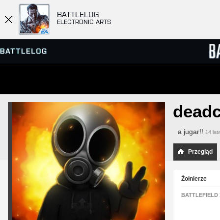
BATTLELOG
ELECTRONIC ARTS
PRZEGLĄDARKA SERWERÓW
RANKIN
deadc
GRY
a jugar!!
14 lat
Przegląd
Żołnierze
BATTLEFIELD 