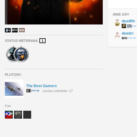
INNE GRY
deadfth
deadcl
STATUS WETERANA
1
PLUTONY
The Best Gamers
Liczba członków: 17
Fan: