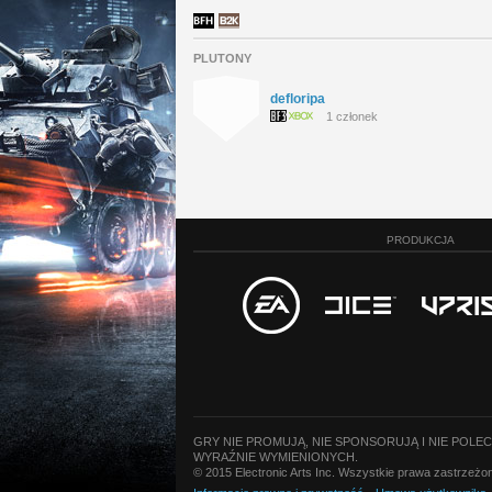
PLUTONY
defloripa
1 członek
PRODUKCJA
GRY NIE PROMUJĄ, NIE SPONSORUJĄ I NIE POLE
WYRAŹNIE WYMIENIONYCH.
© 2015 Electronic Arts Inc. Wszystkie prawa zastrzeż