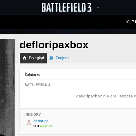
KUP 
W
RANKINGI
defloripaxbox
Przegląd
Znajomi
Żołnierze
BATTLEFIELD 3
defloripaxbox nie grał jeszcze w
INNE GRY
defloripa