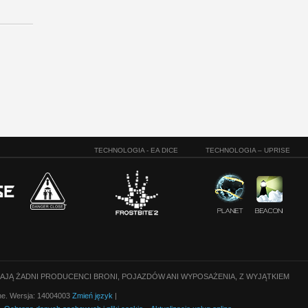
TECHNOLOGIA - EA DICE
TECHNOLOGIA – UPRISE
CAJĄ ŻADNI PRODUCENCI BRONI, POJAZDÓW ANI WYPOSAŻENIA, Z WYJĄTKIEM
one. Wersja: 14004003
Zmień język
|