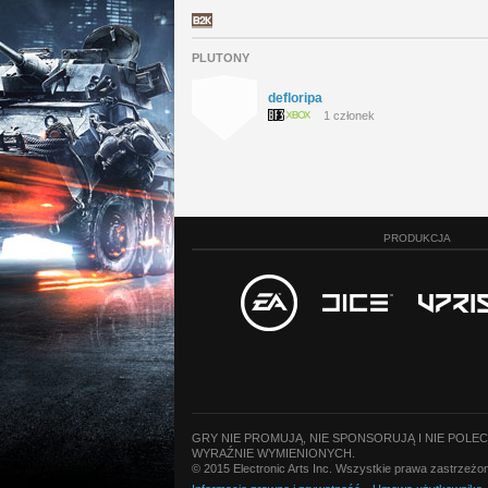
PLUTONY
defloripa
1 członek
PRODUKCJA
GRY NIE PROMUJĄ, NIE SPONSORUJĄ I NIE POLE
WYRAŹNIE WYMIENIONYCH.
© 2015 Electronic Arts Inc. Wszystkie prawa zastrzeż