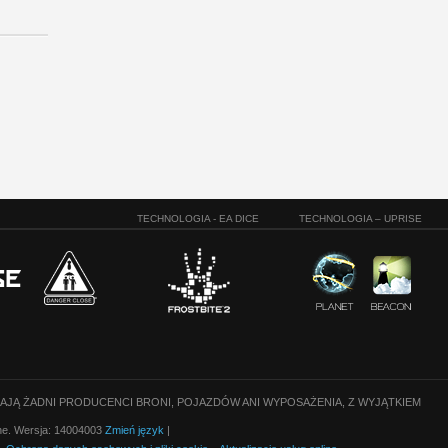
TECHNOLOGIA - EA DICE
TECHNOLOGIA – UPRISE
CAJĄ ŻADNI PRODUCENCI BRONI, POJAZDÓW ANI WYPOSAŻENIA, Z WYJĄTKIEM
one. Wersja: 14004003
Zmień język
|