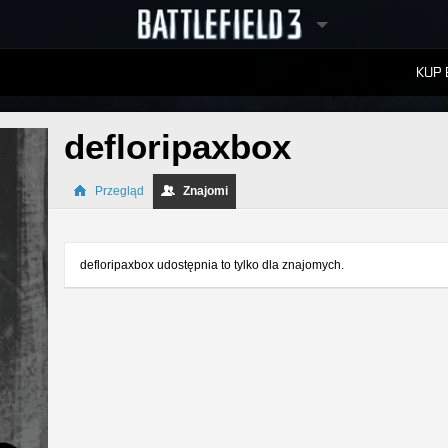
KUP 
W
RANKINGI
defloripaxbox
Przegląd
Znajomi
defloripaxbox udostępnia to tylko dla znajomych.