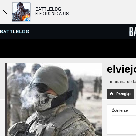
BATTLELOG
ELECTRONIC ARTS
PRZEGLĄDARKA SERWERÓW
RANKIN
elviej
GRY
mañana el des
Przegląd
Żołnierze