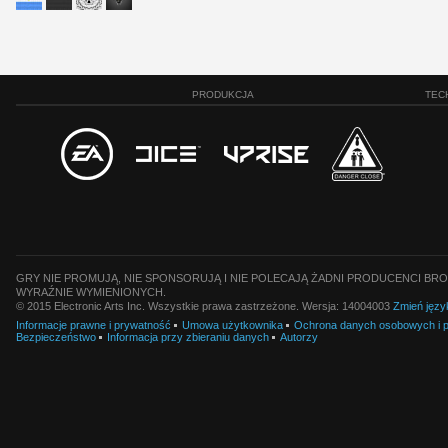
PRODUKCJA
TEC
GRY NIE PROMUJĄ, NIE SPONSORUJĄ I NIE POLECAJĄ ŻADNI PRODUCENCI BRO
WYRAŹNIE WYMIENIONYCH.
© 2015 Electronic Arts Inc. Wszystkie prawa zastrzeżone. Wersja: 14004003
Zmień języ
Informacje prawne i prywatność
Umowa użytkownika
Ochrona danych osobowych i pl
Bezpieczeństwo
Informacja przy zbieraniu danych
Autorzy