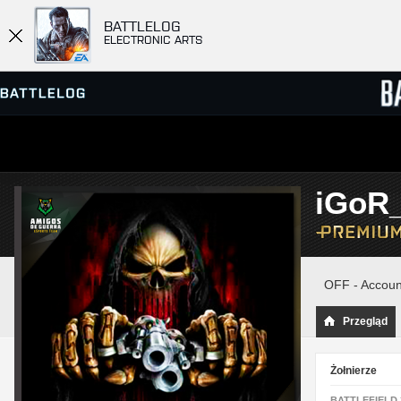
BATTLELOG
ELECTRONIC ARTS
PRZEGLĄDARKA SERWERÓW
RANKIN
iGoR
GRY
OFF - Accoun
Przegląd
Żołnierze
BATTLEFIELD 