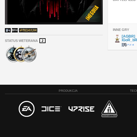
INNE GRY
[AGBR]
iGoR_bR
STATUS WETERANA
2
PRODUKCJA
TEC