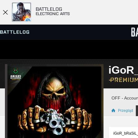
BATTLELOG
ELECTRONIC ARTS
PRZEGLĄDARKA SERWERÓW
RANKIN
iGoR
GRY
OFF - Accoun
Przegląd
iGoR_bRaSiL_1