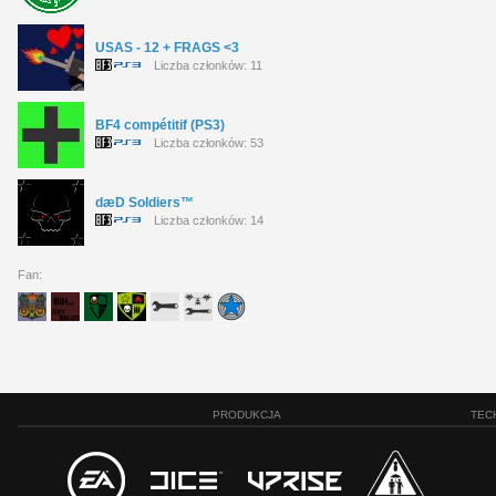
USAS - 12 + FRAGS <3
Liczba członków: 11
BF4 compétitif (PS3)
Liczba członków: 53
dæD Soldiers™
Liczba członków: 14
Fan:
PRODUKCJA
TEC