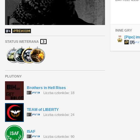
INNE GRY
[Pipo] i
STATUS WETERANA
3
PLUTONY
Brothers in Hell Rises
Liczba członków: 18
TEAM of LIBERTY
Liczba członków: 24
ISAF
Liczba członków: 90