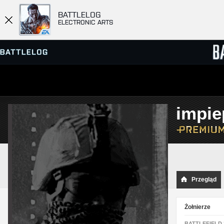
BATTLELOG
ELECTRONIC ARTS
PRZEGLĄDARKA SERWERÓW
RANKIN
impie
GRY
Przegląd
Żołnierze
BATTLEFIELD 