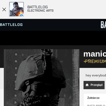
BATTLELOG
ELECTRONIC ARTS
PRZEGLĄDARKA SERWERÓW
RANKIN
mani
GRY
hey everybod
Przegląd
Żołnierze
BATTLEFIELD 