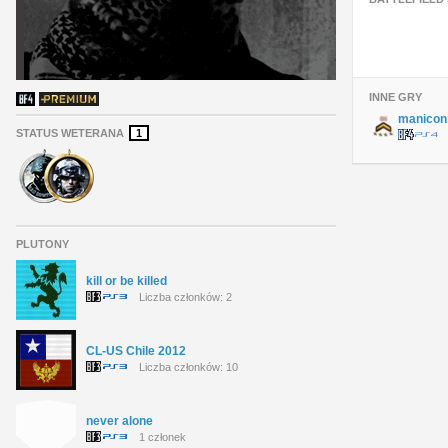
INNE GRY
manicon
STATUS WETERANA
1
PLUTONY
kill or be killed
Liczba członków: 2
CL-US Chile 2012
Liczba członków: 10
never alone
1 członek