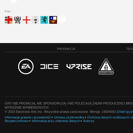
Fan:
PRODUKCJA
TEC
GRY NIE PROMUJĄ, NIE SPONSORUJĄ I NIE POLECAJĄ ŻADNI PRODUCENCI BRO
WYRAŹNIE WYMIENIONYCH.
© 2015 Electronic Arts Inc. Wszystkie prawa zastrzeżone. Wersja: 14004003
Zmień języ
Informacje prawne i prywatność
Umowa użytkownika
Ochrona danych osobowych i pl
Bezpieczeństwo
Informacja przy zbieraniu danych
Autorzy