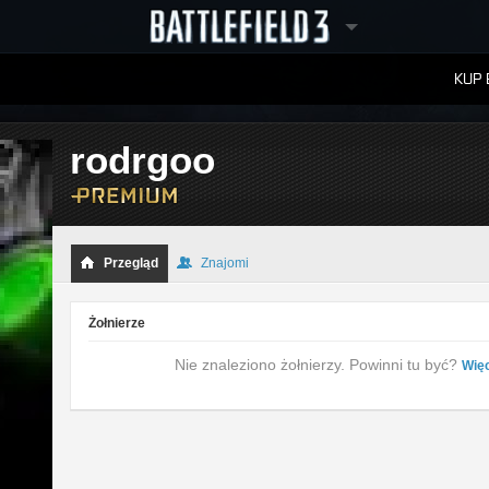
KUP 
W
RANKINGI
rodrgoo
Przegląd
Znajomi
Żołnierze
Nie znaleziono żołnierzy. Powinni tu być?
Więc