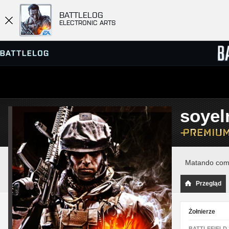
BATTLELOG
ELECTRONIC ARTS
PRZEGLĄDARKA SERWERÓW
RANKIN
soyel
GRY
Matando com
Przegląd
Żołnierze
BATTLEFIELD 