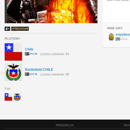
INNE GRY
soyelmej
PLUTONY
Chile
Liczba członków: 84
Battlefield CHILE
Liczba członków: 99
Fan:
PRODUKCJA
TEC