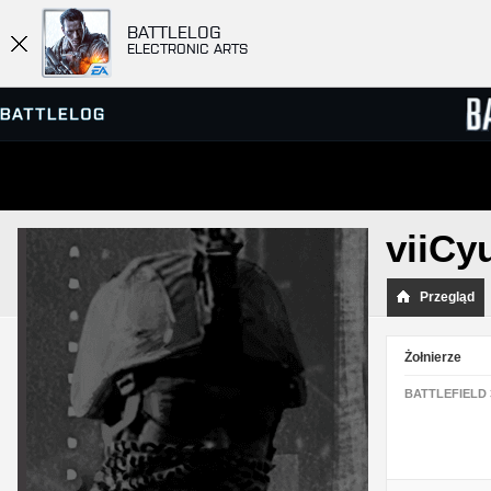
BATTLELOG
ELECTRONIC ARTS
PRZEGLĄDARKA SERWERÓW
RANKIN
viiCy
GRY
Przegląd
Żołnierze
BATTLEFIELD 