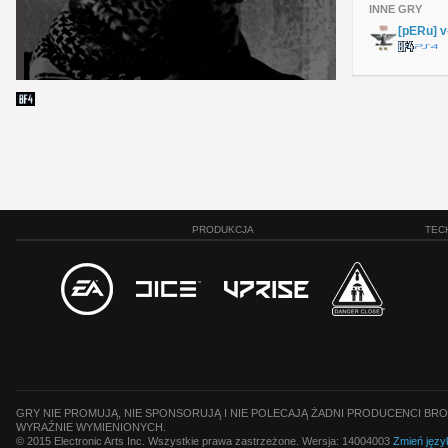
INNE GRY
[pERu] 
PRODUKCJA
TEC
GRY NIE PROMUJĄ, NIE SPONSORUJĄ I NIE POLECAJĄ ŻADNI PRODUCENCI BRO
WYRAŹNIE WYMIENIONYCH.
© 2015 Electronic Arts Inc. Wszystkie prawa zastrzeżone. Wersja: 14004003
Zmień języ