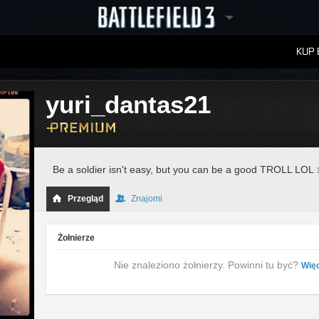
KUP 
W
RANKINGI
yuri_dantas21
Be a soldier isn't easy, but you can be a good TROLL LOL
Przegląd
Znajomi
Żołnierze
Nie znaleziono żołnierzy. Powinni tu być?
Więc