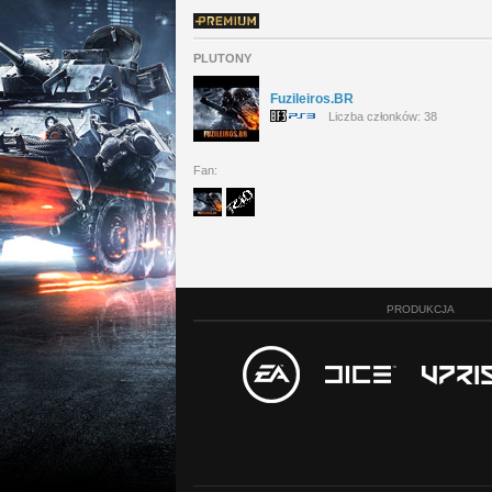
PLUTONY
Fuzileiros.BR
Liczba członków: 38
Fan:
PRODUKCJA