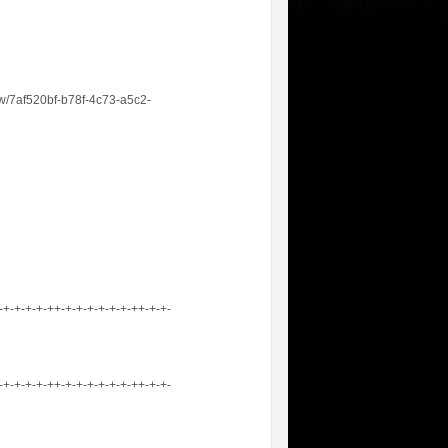
show/7af520bf-b78f-4c73-a5c2-
-+-+-+-+-++-+-+-+-+-+-+-++-+-+-
-+-+-+-+-++-+-+-+-+-+-+-++-+-+-