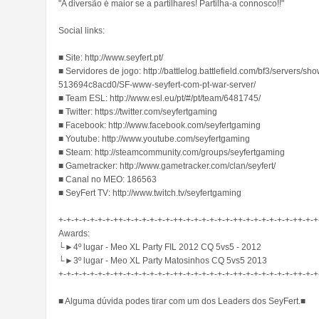
"A diversão é maior se a partilhares! Partilha-a connosco!!"
Social links:
■ Site: http://www.seyfert.pt/
■ Servidores de jogo: http://battlelog.battlefield.com/bf3/servers/
513694c8acd0/SF-www-seyfert-com-pt-war-server/
■ Team ESL: http://www.esl.eu/pt/#/pt/team/6481745/
■ Twitter: https://twitter.com/seyfertgaming
■ Facebook: http://www.facebook.com/seyfertgaming
■ Youtube: http://www.youtube.com/seyfertgaming
■ Steam: http://steamcommunity.com/groups/seyfertgaming
■ Gametracker: http://www.gametracker.com/clan/seyfert/
■ Canal no MEO: 186563
■ SeyFert TV: http://www.twitch.tv/seyfertgaming
+-+-+-+-+-+-+-++-+-+-+-+-+-+-++-+-+-+-+-+-+-++-+-+-+-+-+-+-++-+-+
Awards:
└►4º lugar - Meo XL Party FIL 2012 CQ 5vs5 - 2012
└►3º lugar - Meo XL Party Matosinhos CQ 5vs5 2013
+-+-+-+-+-+-+-++-+-+-+-+-+-+-++-+-+-+-+-+-+-++-+-+-+-+-+-+-++-+-+
■ Alguma dúvida podes tirar com um dos Leaders dos SeyFert.■