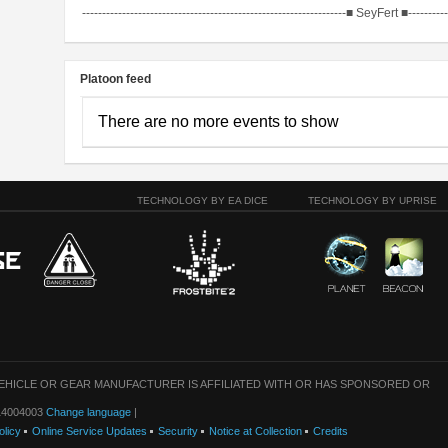
------------------------------------------------------------------■ SeyFert ■-----------
Platoon feed
There are no more events to show
TECHNOLOGY BY EA DICE
TECHNOLOGY BY UPRISE
VEHICLE OR GEAR MANUFACTURER IS AFFILIATED WITH OR HAS SPONSORED OR
: 14004003
Change language
|
olicy
Online Service Updates
Security
Notice at Collection
Credits