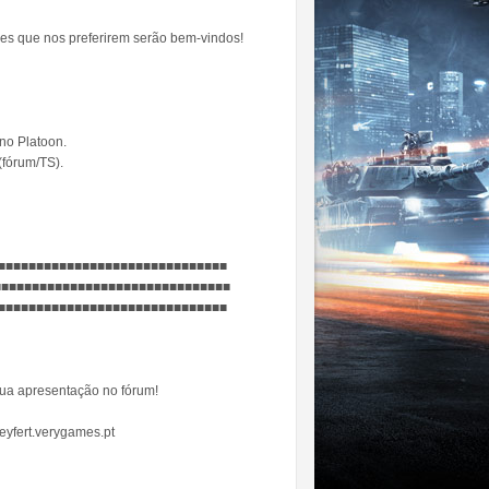
es que nos preferirem serão bem-vindos!
no Platoon.
fórum/TS).
■■■■■■■■■■■■■■■■■■■■■■■■■■■■■■
t/ ■■■■■■■■■■■■■■■■■■■■■■■■■■■■■■■
■■■■■■■■■■■■■■■■■■■■■■■■■■■■■■
sua apresentação no fórum!
P: seyfert.verygames.pt