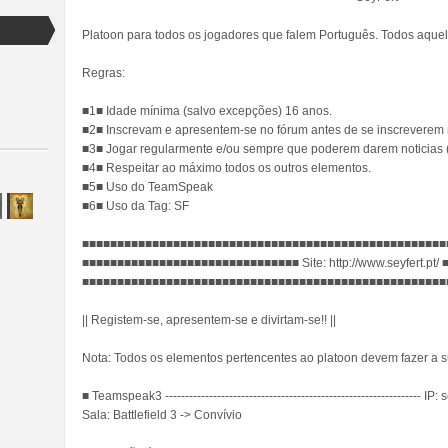
Platoon para todos os jogadores que falem Português. Todos aquel
Regras:
■1■ Idade mínima (salvo excepções) 16 anos.
■2■ Inscrevam e apresentem-se no fórum antes de se inscreverem 
■3■ Jogar regularmente e/ou sempre que poderem darem noticias (
■4■ Respeitar ao máximo todos os outros elementos.
■5■ Uso do TeamSpeak
■6■ Uso da Tag: SF
■■■■■■■■■■■■■■■■■■■■■■■■■■■■■■■■■■■■■■■■■■■■■■■■■■■■
■■■■■■■■■■■■■■■■■■■■■■■■■■■■■■■ Site: http://www.seyfert.p
■■■■■■■■■■■■■■■■■■■■■■■■■■■■■■■■■■■■■■■■■■■■■■■■■■■■
|| Registem-se, apresentem-se e divirtam-se!! ||
Nota: Todos os elementos pertencentes ao platoon devem fazer a 
■ Teamspeak3 ---------------------------------------------------------------- I
Sala: Battlefield 3 -> Convívio