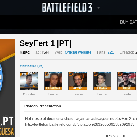
BUY BAT
LEADERBOARDS
SeyFert 1 |PT| 
Tag:
[SF]
Web:
Official website
Fans:
221
Created:
MEMBERS (96)
Founder
Leader
Leader
Leader
Leader
Platoon Presentation
Nota: este platoon está cheio, façam as aplicações no SeyFert 2, é 
http://battlelog.battlefield.com/bf3/platoon/2832655391582092913/
------------------------------------------------------------------■ SeyFert ■-----------