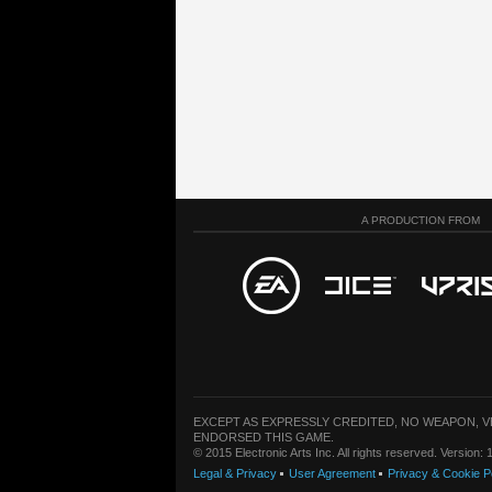
A PRODUCTION FROM
EXCEPT AS EXPRESSLY CREDITED, NO WEAPON, 
ENDORSED THIS GAME.
© 2015 Electronic Arts Inc. All rights reserved. Version
Legal & Privacy
User Agreement
Privacy & Cookie P