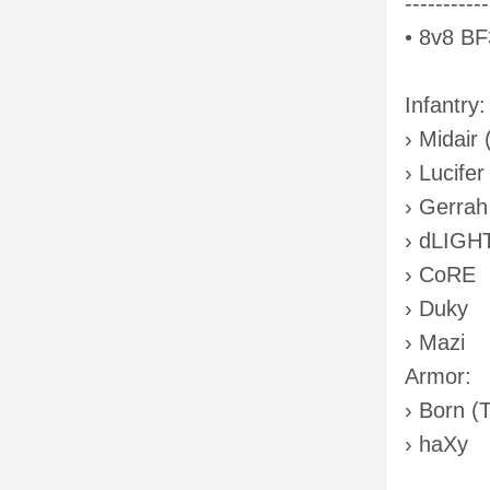
-----------
• 8v8 BF
Infantry:
› Midair
› Lucife
› Gerrah
› dLIGH
› CoRE
› Duky
› Mazi
Armor:
› Born (
› haXy