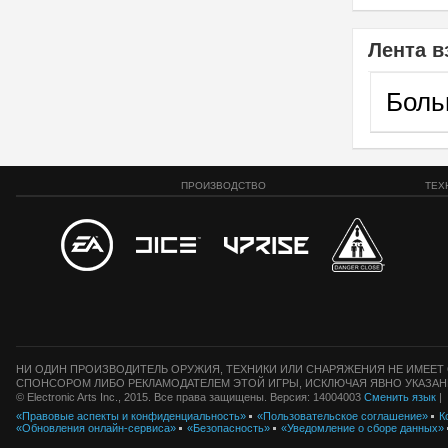
Лента в
Боль
ПРОИЗВОДСТВО
ТЕХ
НИ ОДИН ПРОИЗВОДИТЕЛЬ ОРУЖИЯ, ТЕХНИКИ ИЛИ СНАРЯЖЕНИЯ НЕ ИМЕЕТ 
СПОНСОРОМ ЛИБО РЕКЛАМОДАТЕЛЕМ ЭТОЙ ИГРЫ, ИСКЛЮЧАЯ ЯВНО УКАЗАН
© Electronic Arts Inc., 2015. Все права защищены. Версия: 14004003
Сменить язык
|
«Правовые аспекты и конфиденциальность»
«Пользовательское соглашение»
К
«Обновления онлайн-сервиса»
«Безопасность»
«Уведомление о сборе данных»