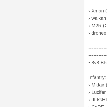
› Xman 
› walka
› M2R (
› dronee 
-----------
-----------
• 8v8 BF
Infantry:
› Midair
› Lucife
› dLIGH