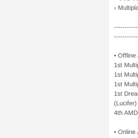
› Multipl
-----------
-----------
• Offlin
1st Mult
1st Mult
1st Mult
1st Dre
(Lucifer)
4th AMD 
• Online