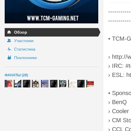
-----------
-----------
Обзор
• TCM-G
Участники
Статистика
› http:/
Поклонники
› IRC: 
› ESL: h
ФАНАТЫ (28)
• Sponso
› BenQ
› Cooler
› CM St
› CCL C