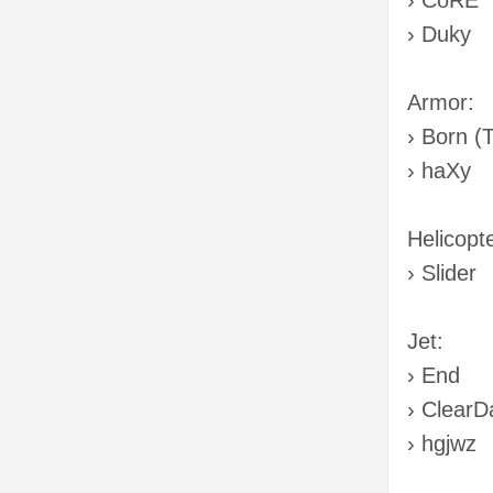
› CoRE
› Duky
Armor:
› Born (
› haXy
Helicopte
› Slider
Jet:
› End
› ClearD
› hgjwz