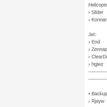
Helicopte
› Slider
› Konnar
Jet:
› End
› Zennap
› ClearD
› hgjwz
-----------
-----------
• Backup
› Rjayw