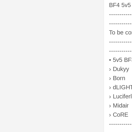
BF4 5v5
-----------
-----------
To be co
-----------
-----------
• 5v5 BF
› Dukyy
› Born
› dLIGH
› Luciferl
› Midair
› CoRE
-----------