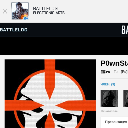
BATTLELOG
ELECTRONIC ARTS
ПРОСМОТР СЕРВЕРОВ
СПИСК
P0wnSt
МАТЧИ
Тэг:
[Ps]
ЧЛЕН. (9)
Основатель
Презентация