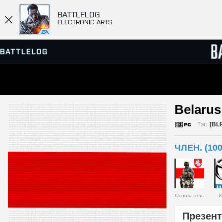
BATTLELOG
ELECTRONIC ARTS
ПРОСМОТР СЕРВЕРОВ
СПИСК
Belarus
МАТЧИ
Тэг:
[BL
ЧЛЕН. (100
Основатель
К
Презент