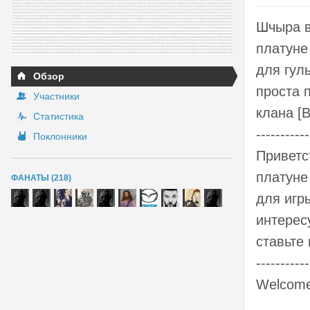
Шчыра в
платуне 
для гуль
Обзор
проста п
Участники
клана [B
Статистика
-----------
Поклонники
Приветс
платуне 
ФАНАТЫ (218)
для игр
интерес
ставьте 
-----------
Welcome 