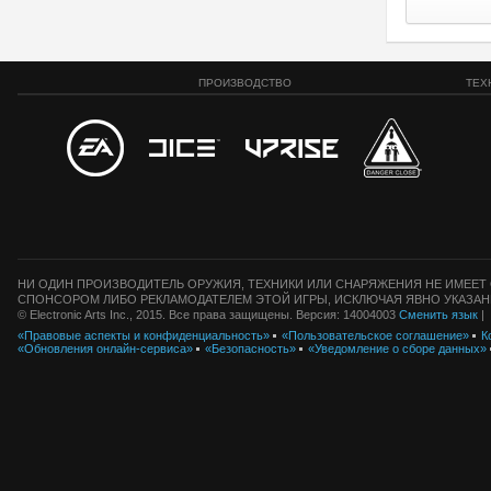
ПРОИЗВОДСТВО
ТЕХ
НИ ОДИН ПРОИЗВОДИТЕЛЬ ОРУЖИЯ, ТЕХНИКИ ИЛИ СНАРЯЖЕНИЯ НЕ ИМЕЕТ 
СПОНСОРОМ ЛИБО РЕКЛАМОДАТЕЛЕМ ЭТОЙ ИГРЫ, ИСКЛЮЧАЯ ЯВНО УКАЗАН
© Electronic Arts Inc., 2015. Все права защищены. Версия: 14004003
Сменить язык
|
«Правовые аспекты и конфиденциальность»
«Пользовательское соглашение»
К
«Обновления онлайн-сервиса»
«Безопасность»
«Уведомление о сборе данных»