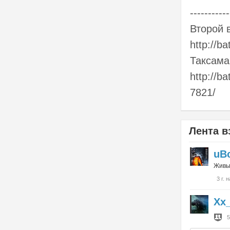
-----------
Второй 
http://b
Таксама 
http://b
7821/
Лента в
uB
Живые
3 г. 
Xx
5