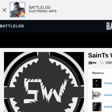
BATTLELOG
ELECTRONIC ARTS
ПРОСМОТР СЕРВЕРОВ
СПИСК
SainTs 
МАТЧИ
Тэг:
[SW
Фанаты
Cise
Leav
krista