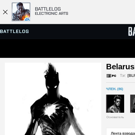
BATTLELOG
ELECTRONIC ARTS
ПРОСМОТР СЕРВЕРОВ
СПИСК
Belarus
МАТЧИ
Тэг:
[BL
ЧЛЕН. (86)
Основатель
Лента взвода