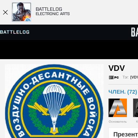
BATTLELOG
ELECTRONIC ARTS
ПРОСМОТР СЕРВЕРОВ
СПИСК
VDV 
МАТЧИ
Тэг:
[VD
ЧЛЕН. (72)
Основатель
К
Презент