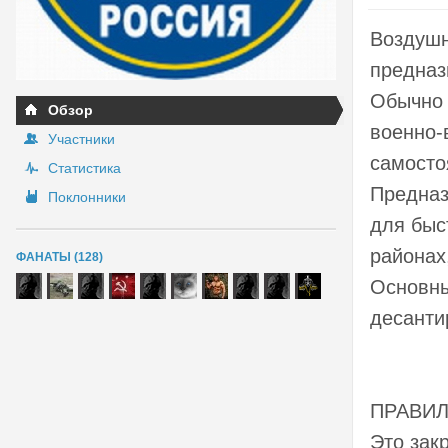
Воздушн
предназ
Обычно 
Обзор
военно-
Участники
самосто
Статистика
Предназ
Поклонники
для быс
районах
ФАНАТЫ (128)
Основны
десанти
ПРАВИЛ
Это зак