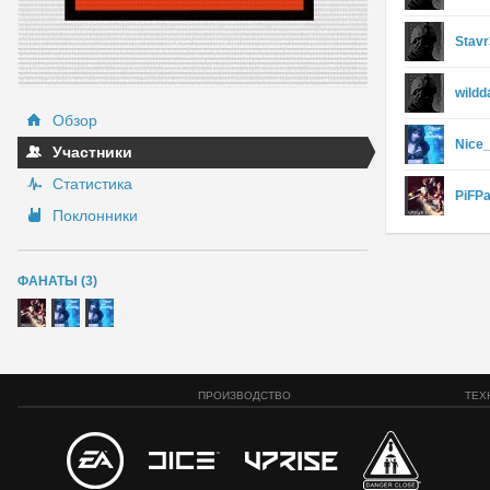
Stav
wildd
Обзор
Nice
Участники
Статистика
PiFP
Поклонники
ФАНАТЫ (3)
ПРОИЗВОДСТВО
ТЕХ