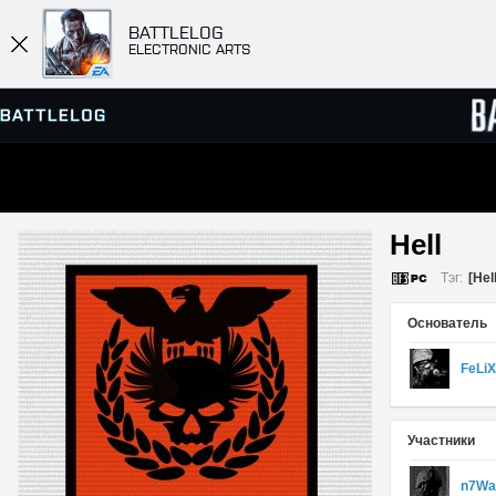
BATTLELOG
ELECTRONIC ARTS
ПРОСМОТР СЕРВЕРОВ
СПИСК
Hell 
МАТЧИ
Тэг:
[Hell
Основатель
FeLi
Участники
n7Wa