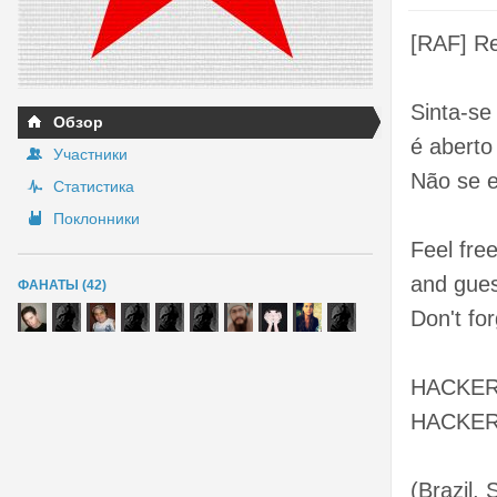
[RAF] Re
Sinta-se
Обзор
é aberto
Участники
Não se e
Статистика
Поклонники
Feel fre
and gues
ФАНАТЫ (42)
Don't fo
HACKER
HACKER
(Brazil,