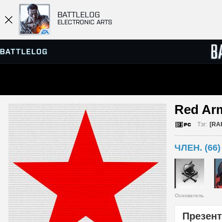
BATTLELOG
ELECTRONIC ARTS
ПРОСМОТР СЕРВЕРОВ
СПИСК
Red Arm
МАТЧИ
Тэг:
[RA
ЧЛЕН. (66)
Основатель
Презент