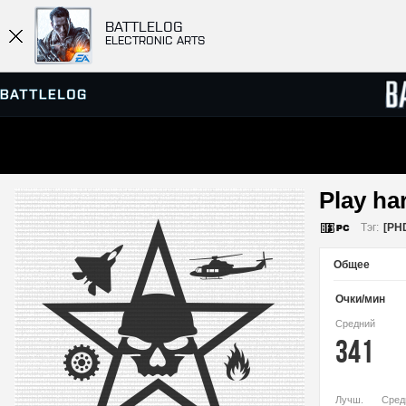
BATTLELOG
ELECTRONIC ARTS
ПРОСМОТР СЕРВЕРОВ
СПИСК
Play har
МАТЧИ
Тэг:
[PH
Общее
Очки/мин
Средний
341
Лучш.
Сред