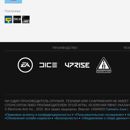
Поклонник
ПРОИЗВОДСТВО
ТЕХ
НИ ОДИН ПРОИЗВОДИТЕЛЬ ОРУЖИЯ, ТЕХНИКИ ИЛИ СНАРЯЖЕНИЯ НЕ ИМЕЕТ 
СПОНСОРОМ ЛИБО РЕКЛАМОДАТЕЛЕМ ЭТОЙ ИГРЫ, ИСКЛЮЧАЯ ЯВНО УКАЗАН
© Electronic Arts Inc., 2015. Все права защищены. Версия: 14004003
Сменить язык
|
«Правовые аспекты и конфиденциальность»
«Пользовательское соглашение»
К
«Обновления онлайн-сервиса»
«Безопасность»
«Уведомление о сборе данных»