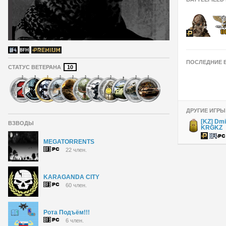
ПОСЛЕДНИЕ 
СТАТУС ВЕТЕРАНА
10
ДРУГИЕ ИГРЫ
[KZ] Dmi
ВЗВОДЫ
KRGKZ
MEGATORRENTS
22 член.
KARAGANDA CITY
60 член.
Рота Подъём!!!
6 член.