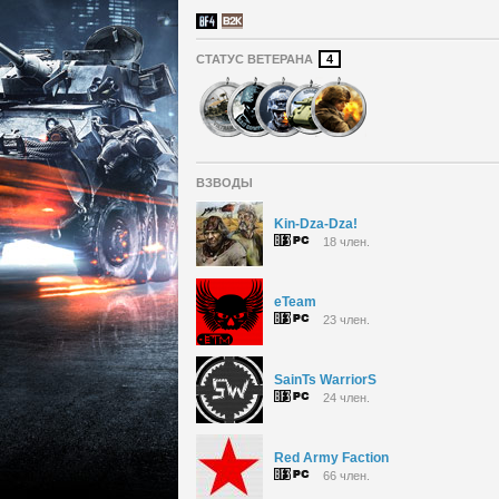
СТАТУС ВЕТЕРАНА
4
ВЗВОДЫ
Kin-Dza-Dza!
18 член.
eTeam
23 член.
SainTs WarriorS
24 член.
Red Army Faction
66 член.