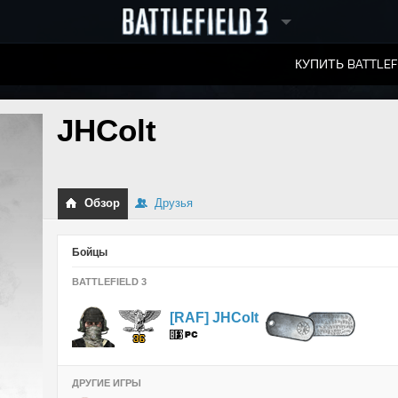
КУПИТЬ BATTLEF
СПИСКИ ЛИДЕРОВ
JHColt
Обзор
Друзья
Бойцы
BATTLEFIELD 3
[RAF] JHColt
ДРУГИЕ ИГРЫ