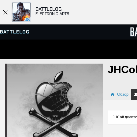
BATTLELOG
ELECTRONIC ARTS
ПРОСМОТР СЕРВЕРОВ
СПИСК
JHCol
МАТЧИ
Обзор
JHColt делитс