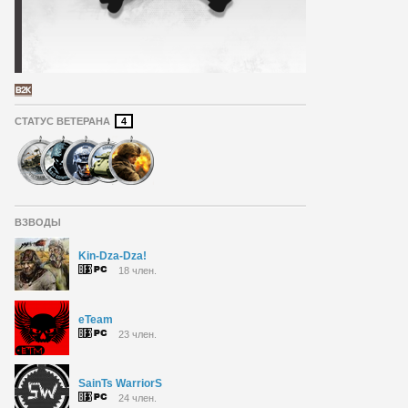
СТАТУС ВЕТЕРАНА
4
ВЗВОДЫ
Kin-Dza-Dza!
18 член.
eTeam
23 член.
SainTs WarriorS
24 член.