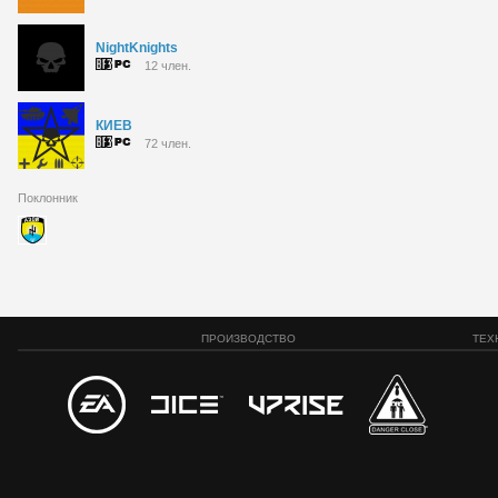
NightKnights
12 член.
КИЕВ
72 член.
Поклонник
ПРОИЗВОДСТВО
ТЕХ