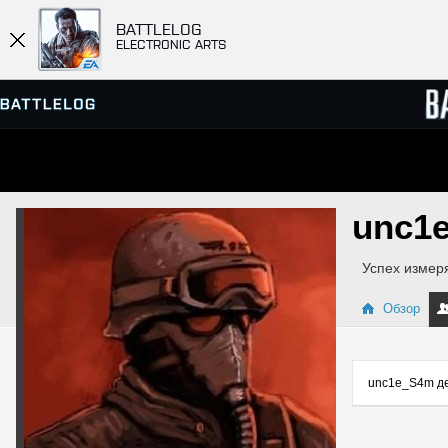
BATTLELOG
ELECTRONIC ARTS
ПРОСМОТР СЕРВЕРОВ
СПИСК
unc1
МАТЧИ
Успех измеря
Обзор
unc1e_S4m де