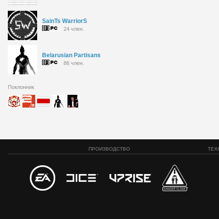
SainTs WarriorS
24 член.
Belarusian Partisans
86 член.
Поклонник
ПРОИЗВОДСТВО
ТЕХ