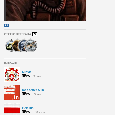
СТАТУС ВЕТЕРАНА
3
ВЗВОДЫ
Minsk
99 член.
masseffect2.in
74 член.
Belarus
100 член.