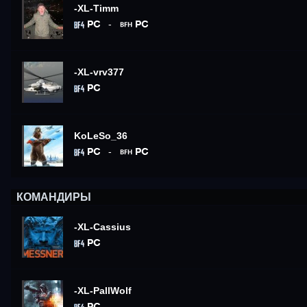
-XL-Timm
-
-XL-vrv377
KoLeSo_36
-
КОМАНДИРЫ
-XL-Cassius
-XL-PallWolf