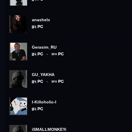
anashelx
Gerasim_RU
-
GU_YAKHA
-
I-Killoholic-I
iSMALLMONKEYi