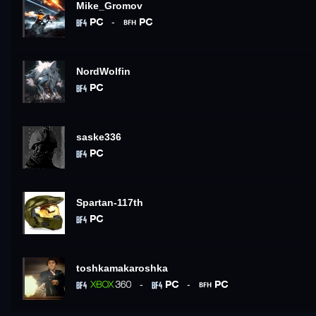
Mike_Gromov
-
NordWolfin
saske336
Spartan-117th
toshkamakaroshka
-
-