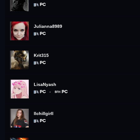
Julianna8989
Krit315
LisaNyash
-
llchillgirll