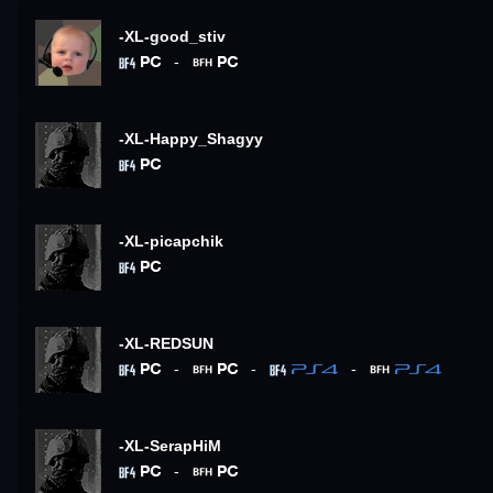
-XL-good_stiv
-
-XL-Happy_Shagyy
-XL-picapchik
-XL-REDSUN
-
-
-
-XL-SerapHiM
-