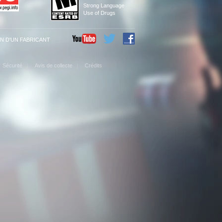
Strong Language
Use of Drugs
N D'UN FABRICANT
Sécurité
Avis de collecte
Crédits