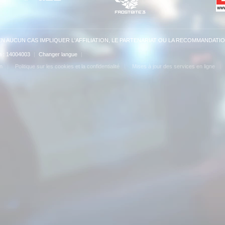
N AUCUN CAS IMPLIQUER L'AFFILIATION, LE PARTENARIAT OU LA RECOMMANDATIO
on : 14004003
|
Changer langue
|
on
Politique sur les cookies et la confidentialité
Mises à jour des services en ligne