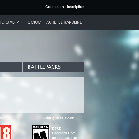
Connexion
Inscription
FORUMS
PREMIUM
ACHETEZ HARDLINE
BATTLEPACKS
UROPE
AMÉRIQUE DU NORD
ESRB
Blood and Gore
Intense Violence