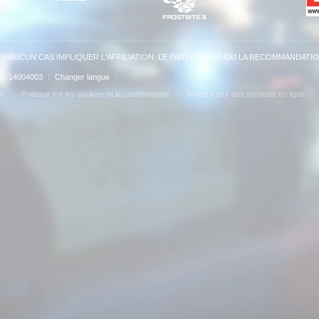
N AUCUN CAS IMPLIQUER L'AFFILIATION, LE PARTENARIAT OU LA RECOMMANDATIO
on : 14004003
|
Changer langue
|
on
Politique sur les cookies et la confidentialité
Mises à jour des services en ligne