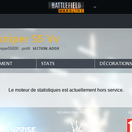
sniper 55 Vv
niper55000 : profil
SECTION:
ADDX
EMENT
STATS
DÉCORATIONS
Le moteur de statistiques est actuellement hors service.
TECHNOLOGIE FROSTBITE
E