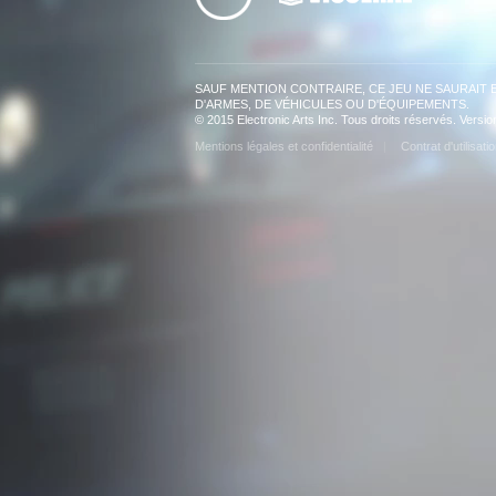
SAUF MENTION CONTRAIRE, CE JEU NE SAURAIT E
D'ARMES, DE VÉHICULES OU D'ÉQUIPEMENTS.
© 2015 Electronic Arts Inc. Tous droits réservés. Versi
Mentions légales et confidentialité
Contrat d'utilisati