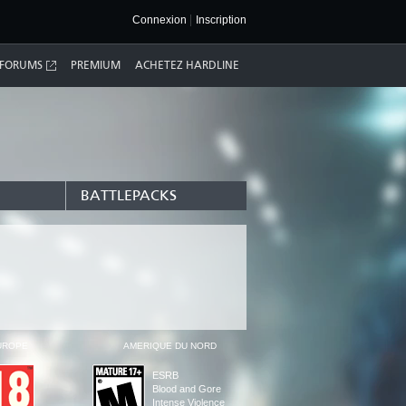
Connexion
Inscription
FORUMS
PREMIUM
ACHETEZ HARDLINE
BATTLEPACKS
UROPE
AMÉRIQUE DU NORD
ESRB
Blood and Gore
Intense Violence