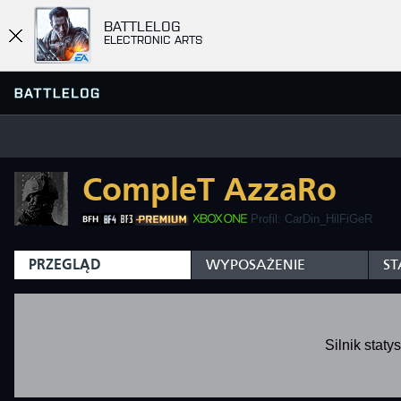
BATTLELOG
ELECTRONIC ARTS
CompleT AzzaRo
WYSZUKAJ LUB STWÓRZ
PRZEGLĄDARKA SERWERÓW
PLUTON
ULUBIONE
Profil: CarDin_HilFiGeR
HISTORIA
PRZEGLĄD
WYPOSAŻENIE
ST
SZYBKA GRA
Silnik staty