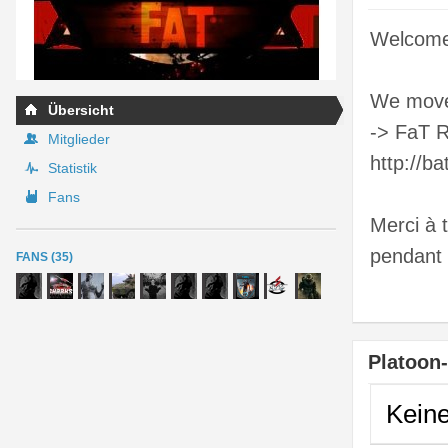
Welcome 
We move f
Übersicht
-> FaT 
Mitglieder
http://b
Statistik
Fans
Merci à 
pendant 
FANS (35)
Platoon
Kein