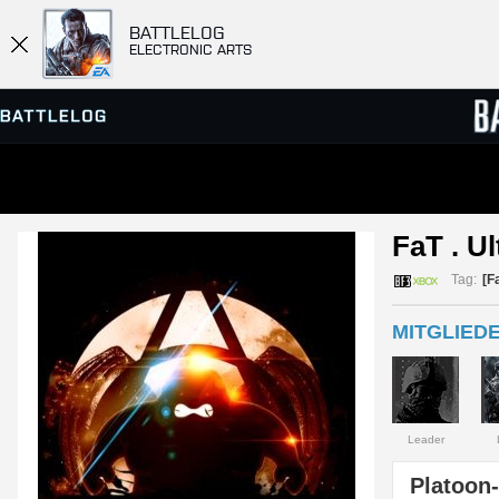
BATTLELOG
ELECTRONIC ARTS
SERVER-BROWSER
RANGL
FaT . Ul
MATCHES
Tag:
[F
MITGLIEDE
Leader
Platoon