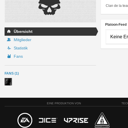
Clan de la tea
Platoon-Feed
Übersicht
Keine E
Mitglieder
Statistik
Fans
FANS (1)
EINE PRODUKTION VON
TEC