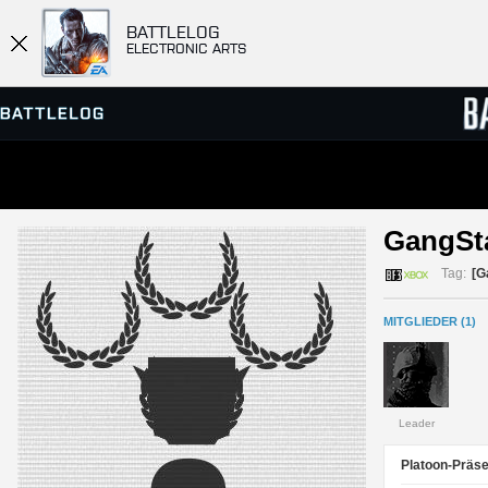
BATTLELOG
ELECTRONIC ARTS
SERVER-BROWSER
RANGL
GangSta
MATCHES
Tag:
[G
MITGLIEDER (1)
Leader
Platoon-Präse