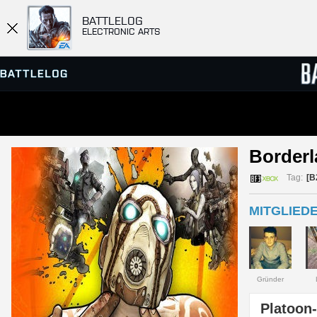
BATTLELOG
ELECTRONIC ARTS
SERVER-BROWSER
RANGL
Borderl
MATCHES
Tag:
[B
MITGLIEDE
Gründer
Platoon