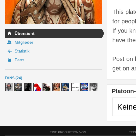
This pla
for peop
If you k
Übersicht
have the
Mitglieder
Statistik
Post on 
Fans
get on a
FANS (24)
Platoon
Kein
EINE PRODUKTION VON
TEC