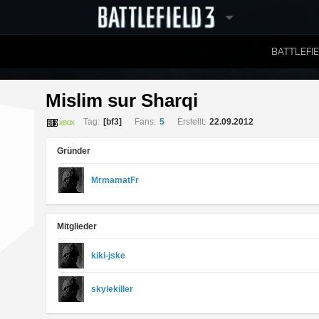
BATTLEFI
RANGLISTEN
Mislim sur Sharqi 
Tag:
[bf3]
Fans:
5
Erstellt:
22.09.2012
Gründer
MrmamatFr
Mitglieder
kiki-jske
skylekiller