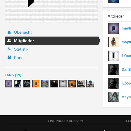
Mitglieder
mayh
Übersicht
Mitglieder
mayh
Statistik
1You
Fans
DanB
FANS (19)
iLoop
Mayh
EINE PRODUKTION VON
TEC