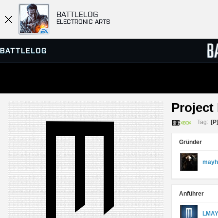
BATTLELOG
ELECTRONIC ARTS
SERVER-BROWSER
RANGL
Project
MATCHES
Tag:
[P
Gründer
mayh
Anführer
LMA