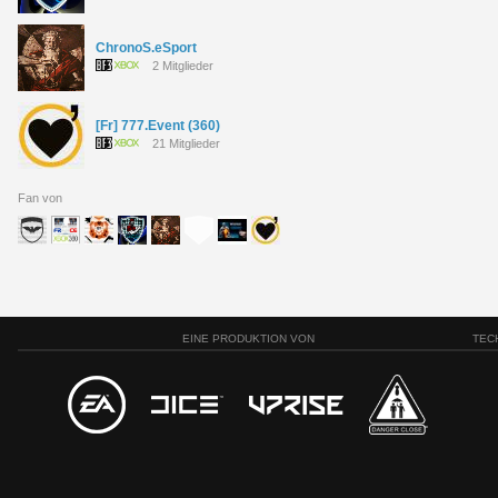
ChronoS.eSport
2 Mitglieder
[Fr] 777.Event (360)
21 Mitglieder
Fan von
EINE PRODUKTION VON
TEC