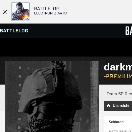
BATTLELOG
ELECTRONIC ARTS
SERVER-BROWSER
RANGL
dark
MATCHES
Team SPIR cr
Übersicht
Soldaten
BATTLEFIELD 